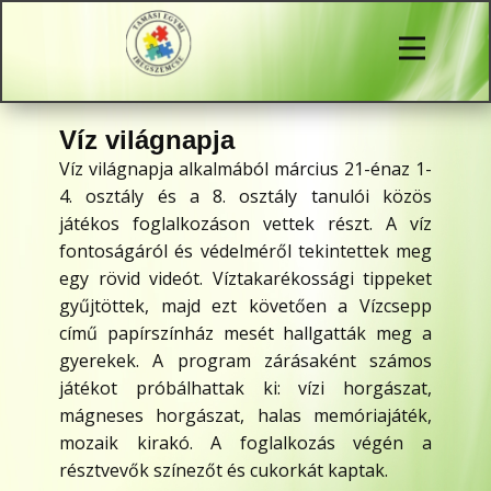
Víz világnapja
Víz világnapja alkalmából március 21-én
az 1-
4. osztály és a 8. osztály tanulói közös
játékos foglalkozáson vettek részt. A víz
fontoságáról és védelméről tekintettek meg
egy rövid videót. Víztakarékossági tippeket
gyűjtöttek, majd ezt követően a Vízcsepp
című papírszínház mesét hallgatták meg a
gyerekek. A program zárásaként számos
játékot próbálhattak ki: vízi horgászat,
mágneses horgászat, halas memóriajáték,
mozaik kirakó. A foglalkozás végén a
résztvevők színezőt és cukorkát kaptak.