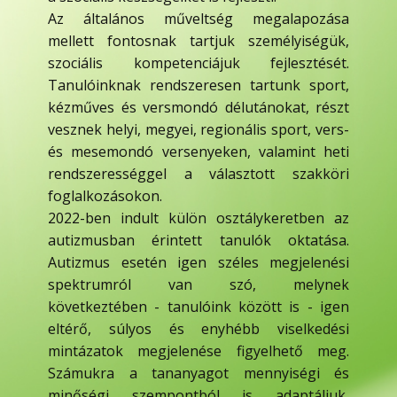
Az általános műveltség megalapozása
mellett fontosnak tartjuk személyiségük,
szociális kompetenciájuk fejlesztését.
Tanulóinknak rendszeresen tartunk sport,
kézműves és versmondó délutánokat, részt
vesznek helyi, megyei, regionális sport, vers-
és mesemondó versenyeken, valamint heti
rendszerességgel a választott szakköri
foglalkozásokon.
2022-ben indult külön osztálykeretben az
autizmusban érintett tanulók oktatása.
Autizmus esetén igen széles megjelenési
spektrumról van szó, melynek
következtében - tanulóink között is - igen
eltérő, súlyos és enyhébb viselkedési
mintázatok megjelenése figyelhető meg.
Számukra a tananyagot mennyiségi és
minőségi szempontból is adaptáljuk,