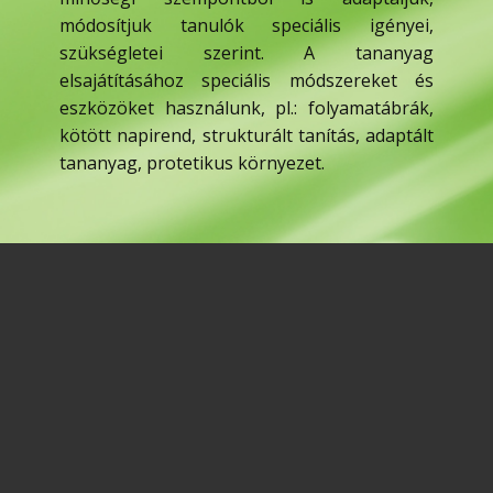
módosítjuk tanulók speciális igényei,
szükségletei szerint. A tananyag
elsajátításához speciális módszereket és
eszközöket használunk, pl.: folyamatábrák,
kötött napirend, strukturált tanítás, adaptált
tananyag, protetikus környezet.