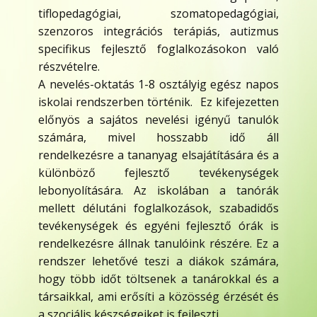
tiflopedagógiai, szomatopedagógiai,
szenzoros integrációs terápiás, autizmus
specifikus fejlesztő foglalkozásokon való
részvételre.
A nevelés-oktatás 1-8 osztályig egész napos
iskolai rendszerben történik. Ez kifejezetten
előnyös a sajátos nevelési igényű tanulók
számára, mivel hosszabb idő áll
rendelkezésre a tananyag elsajátítására és a
különböző fejlesztő tevékenységek
lebonyolítására. Az iskolában a tanórák
mellett délutáni foglalkozások, szabadidős
tevékenységek és egyéni fejlesztő órák is
rendelkezésre állnak tanulóink részére. Ez a
rendszer lehetővé teszi a diákok számára,
hogy több időt töltsenek a tanárokkal és a
társaikkal, ami erősíti a közösség érzését és
a szociális készségeiket is fejleszti.