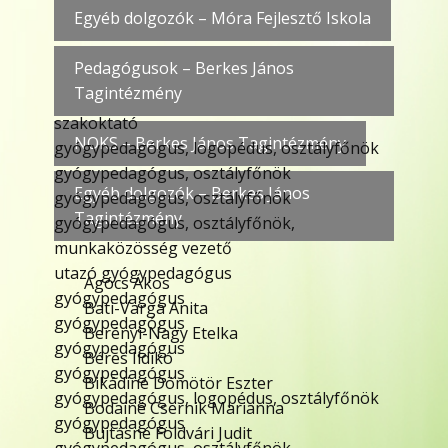
Egyéb dolgozók – Móra Fejlesztő Iskola
Pedagógusok – Berkes János
Tagintézmény
szakoktató
NOKS – Berkes János Tagintézmény
gyógypedagógus, logopédus, osztályfőnök
gyógypedagógus, osztályfőnök
Egyéb dolgozók – Berkes János
gyógypedagógus, osztályfőnök
Tagintézmény
gyógypedagógus, osztályfőnök,
munkaközösség vezető
utazó gyógypedagógus
Agócs Ákos
gyógypedagógus
Bati-Varga Anita
gyógypedagógus
Berényi-Nagy Etelka
gyógypedagógus
Béres Ildikó
gyógypedagógus
Bikádiné Dömötör Eszter
gyógypedagógus, logopédus, osztályfőnök
Bodainé Csernik Marianna
gyógypedagógus
Bujtásné Földvári Judit