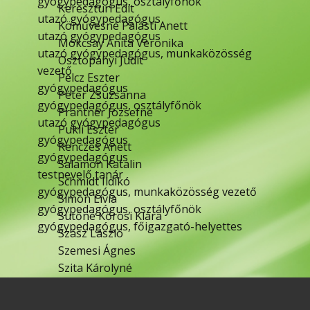
gyógypedagógus, osztályfőnök
Kereszturi Edit
utazó gyógypedagógus
Köművesné Palásti Anett
utazó gyógypedagógus
Mokcsay Anita Veronika
utazó gyógypedagógus, munkaközösség
Osztopányi Judit
vezető
Pelcz Eszter
gyógypedagógus
Péter Zsuzsanna
gyógypedagógus, osztályfőnök
Prantner Józsefné
utazó gyógypedagógus
Pukli Eszter
gyógypedagógus
Renczes Anett
gyógypedagógus
Salamon Katalin
testnevelő tanár
Schmidt Ildikó
gyógypedagógus, munkaközösség vezető
Simon Lívia
gyógypedagógus, osztályfőnök
Sütőné Kőrösi Klára
gyógypedagógus, főigazgató-helyettes
Szász László
Szemesi Ágnes
Szita Károlyné
Varga Lászlóné