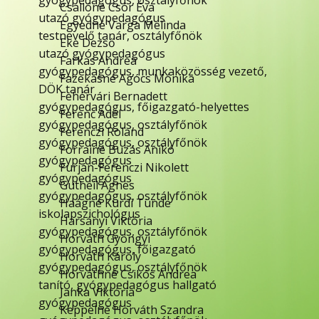
gyógypedagógus, osztályfőnök
Csallóné Csór Éva
utazó gyógypedagógus
Egyedné Varga Melinda
testnevelő tanár, osztályfőnök
Eke Dezső
utazó gyógypedagógus
Farkas Andrea
gyógypedagógus, munkaközösség vezető,
Fazekasné Agócs Mónika
DÖK tanár
Fehérvári Bernadett
gyógypedagógus, főigazgató-helyettes
Ferenc Adél
gyógypedagógus, osztályfőnök
Ferenczi Roland
gyógypedagógus, osztályfőnök
Forrainé Buzás Anikó
gyógypedagógus
Furján-Ferenczi Nikolett
gyógypedagógus
Gutheil Ágnes
gyógypedagógus, osztályfőnök
Haágné Kurdi Tünde
iskolapszichológus
Harsányi Viktória
gyógypedagógus, osztályfőnök
Horváth Gyöngyi
gyógypedagógus, főigazgató
Horváth Károly
gyógypedagógus, osztályfőnök
Horváthné Csikós Andrea
tanító, gyógypedagógus hallgató
Janka Viktória
gyógypedagógus
Keppelné Horváth Szandra