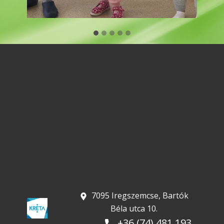
​ 7095 Iregszemcse, Bartók
Béla utca 10.
+36 (74) 481 193