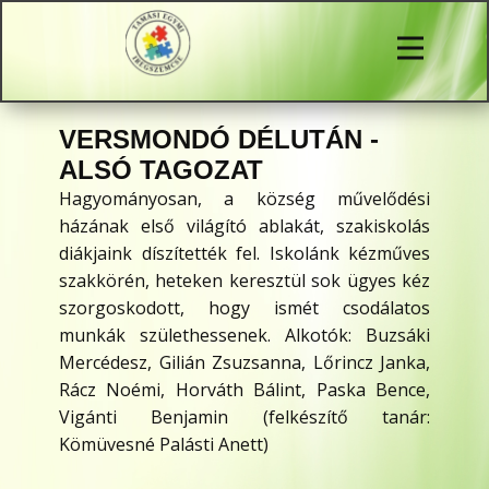
VERSMONDÓ DÉLUTÁN -
ALSÓ TAGOZAT
Hagyományosan, a község művelődési
házának első világító ablakát, szakiskolás
diákjaink díszítették fel. Iskolánk kézműves
szakkörén, heteken keresztül sok ügyes kéz
szorgoskodott, hogy ismét csodálatos
munkák születhessenek. Alkotók: Buzsáki
Mercédesz, Gilián Zsuzsanna, Lőrincz Janka,
Rácz Noémi, Horváth Bálint, Paska Bence,
Vigánti Benjamin (felkészítő tanár:
Kömüvesné Palásti Anett)