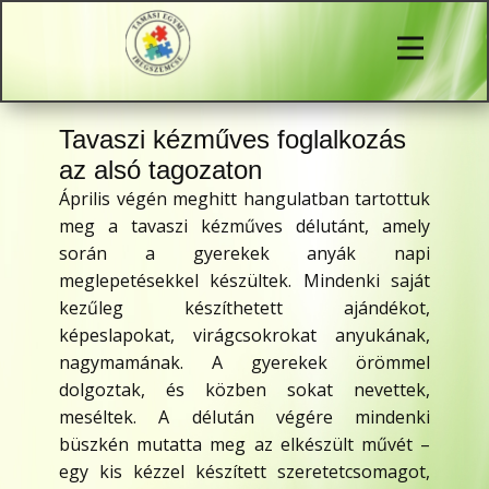
Tavaszi kézműves foglalkozás
az alsó tagozaton
Április végén meghitt hangulatban tartottuk
meg a tavaszi kézműves délutánt, amely
során a gyerekek anyák napi
meglepetésekkel készültek. Mindenki saját
kezűleg készíthetett ajándékot,
képeslapokat, virágcsokrokat anyukának,
nagymamának. A gyerekek örömmel
dolgoztak, és közben sokat nevettek,
meséltek. A délután végére mindenki
büszkén mutatta meg az elkészült művét –
egy kis kézzel készített szeretetcsomagot,