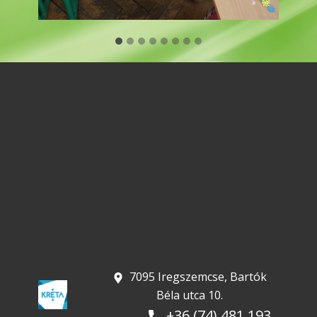
​ 7095 Iregszemcse, Bartók
Béla utca 10.
+36 (74) 481 193