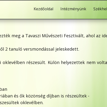
Kezdőoldal
Intézményünk
Székhe
zték meg a Tavaszi Művészeti Fesztivált, ahol az ide
bből 2 tanuló versmondással jeleskedett.
 oklevélben részesült. Külön helyezettek nem volta
ában
iában és ők közönség díjban is részeültek
-
szesültek oklevélben.