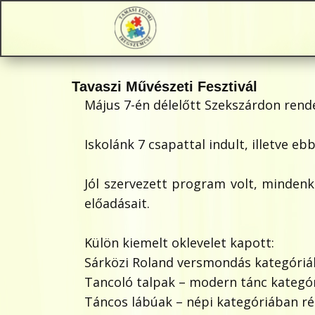
Tavaszi Művészeti Fesztivál
Május 7-én délelőtt Szekszárdon rende
Iskolánk 7 csapattal indult, illetve e
Jól szervezett program volt, mindenki
előadásait.
Külön kiemelt oklevelet kapott:
Sárközi Roland versmondás kategóri
Tancoló talpak – modern tánc kategór
Táncos lábúak – népi kategóriában ré