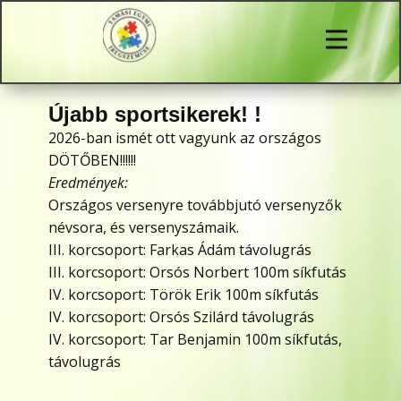
Újabb sportsikerek! !
2026-ban ismét ott vagyunk az országos
DÖTŐBEN!!!!!!
Eredmények:
Országos versenyre továbbjutó versenyzők
névsora, és versenyszámaik.
III. korcsoport: Farkas Ádám távolugrás
III. korcsoport: Orsós Norbert 100m síkfutás
IV. korcsoport: Török Erik 100m síkfutás
IV. korcsoport: Orsós Szilárd távolugrás
IV. korcsoport: Tar Benjamin 100m síkfutás,
távolugrás