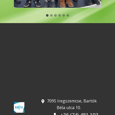
​ 7095 Iregszemcse, Bartók
Béla utca 10.
+36 (74) 481 193