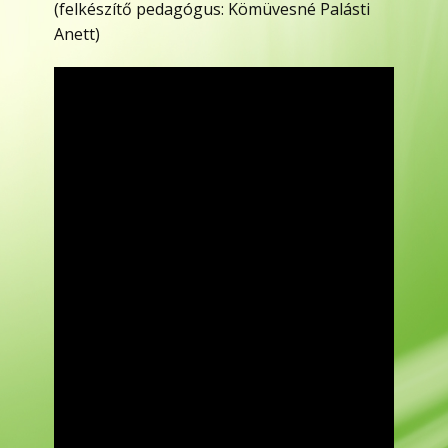
(felkészítő pedagógus: Kömüvesné Palásti
Anett)