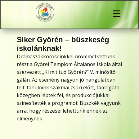
Siker Györén – büszkeség
iskolánknak!
Drámaszakköröseinkkel örömmel vettünk
részt a Györei Templom Általános Iskola által
szervezett „Ki mit tud Györén?” V. minősítő
gálán. Az esemény nagyon jó hangulatban
telt: tanulóink szakmai zsűri előtt, támogató
közegben léptek fel, és produkciójukkal
színesítették a programot. Büszkék vagyunk
arra, hogy részesei lehettünk ennek az
élménynek.