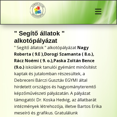
" Segítő állatok "
alkotópályázat
" Segítő állatok " alkotópályázat
Nagy
Roberta ( 9.E ),
Dorogi Szamanta ( 8.o.),
Rácz Noémi ( 9. o.),
Paska Zoltán Bence
(9.o.)
iskolánk tanulói gyémánt minősítést
kaptak és jutalomban részesültek, a
Debreceni Bárczi Gusztáv EGYMI által
hirdetett országos és hagyományteremtő
képzőművészeti pályázatán. A pályázat
támogatói: Dr. Koska Hedvig, az állatbarát
intézmények létrehozója, illetve Bartos Erika
meseíró és grafikus. Gratulálunk