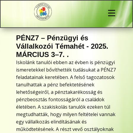
PÉNZ7 – Pénzügyi és
Vállalkozói Témahét - 2025.
MÁRCIUS 3–7.
.
Iskolánk tanulói ebben az évben is pénzügyi
ismeretekkel bővíthették tudásukat a PÉNZ7
feladatainak keretében. A felső tagozatosok
tanulhattak a pénz befektetésének
lehetőségeiről, a pénztakarékosság és
pénzbeosztás fontosságáról a családok
életében. A szakiskolás tanulók ezeken túl
megtudhatták, hogy milyen feltételei vannak
egy vállalkozás elindításának és
működtetésének. A részt vevő osztályoknak