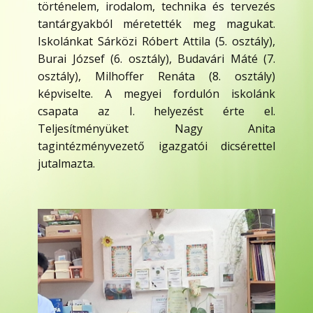
történelem, irodalom, technika és tervezés
tantárgyakból méretették meg magukat.
Iskolánkat Sárközi Róbert Attila (5. osztály),
Burai József (6. osztály), Budavári Máté (7.
osztály), Milhoffer Renáta (8. osztály)
képviselte. A megyei fordulón iskolánk
csapata az I. helyezést érte el.
Teljesítményüket Nagy Anita
tagintézményvezető igazgatói dicsérettel
jutalmazta.