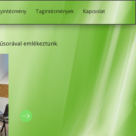
lyintézmény
Tagintézmények
Kapcsolat
műsorával emlékeztünk.