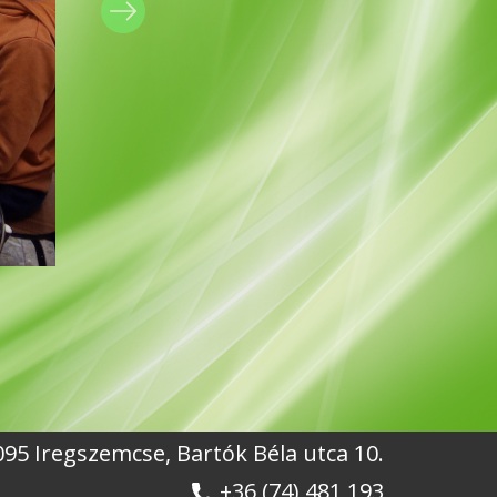
7095 Iregszemcse, Bartók Béla utca 10.
+36 (74) 481 193