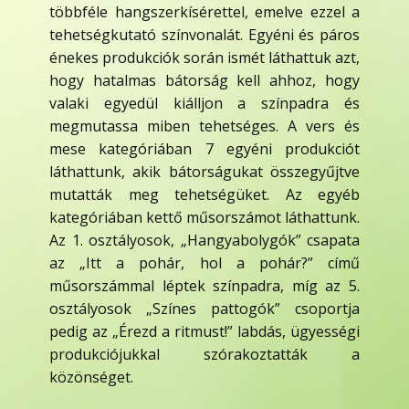
többféle hangszerkísérettel, emelve ezzel a
tehetségkutató színvonalát. Egyéni és páros
énekes produkciók során ismét láthattuk azt,
hogy hatalmas bátorság kell ahhoz, hogy
valaki egyedül kiálljon a színpadra és
megmutassa miben tehetséges. A vers és
mese kategóriában 7 egyéni produkciót
láthattunk, akik bátorságukat összegyűjtve
mutatták meg tehetségüket. Az egyéb
kategóriában kettő műsorszámot láthattunk.
Az 1. osztályosok, „Hangyabolygók” csapata
az „Itt a pohár, hol a pohár?” című
műsorszámmal léptek színpadra, míg az 5.
osztályosok „Színes pattogók” csoportja
pedig az „Érezd a ritmust!” labdás, ügyességi
produkciójukkal szórakoztatták a
közönséget.