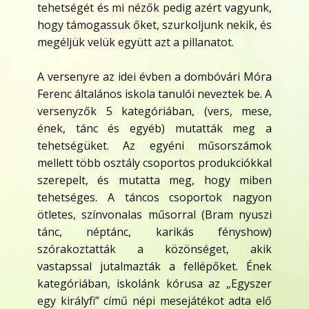
tehetségét és mi nézők pedig azért vagyunk,
hogy támogassuk őket, szurkoljunk nekik, és
megéljük velük együtt azt a pillanatot.
A versenyre az idei évben a dombóvári Móra
Ferenc általános iskola tanulói neveztek be. A
versenyzők 5 kategóriában, (vers, mese,
ének, tánc és egyéb) mutatták meg a
tehetségüket. Az egyéni műsorszámok
mellett több osztály csoportos produkciókkal
szerepelt, és mutatta meg, hogy miben
tehetséges. A táncos csoportok nagyon
ötletes, színvonalas műsorral (Bram nyuszi
tánc, néptánc, karikás fényshow)
szórakoztatták a közönséget, akik
vastapssal jutalmazták a fellépőket. Ének
kategóriában, iskolánk kórusa az „Egyszer
egy királyfi” című népi mesejátékot adta elő