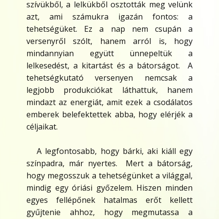
szívükből, a lelkükből osztották meg velünk
azt, ami számukra igazán fontos: a
tehetségüket. Ez a nap nem csupán a
versenyről szólt, hanem arról is, hogy
mindannyian együtt ünnepeltük a
lelkesedést, a kitartást és a bátorságot. A
tehetségkutató versenyen nemcsak a
legjobb produkciókat láthattuk, hanem
mindazt az energiát, amit ezek a csodálatos
emberek belefektettek abba, hogy elérjék a
céljaikat.
A legfontosabb, hogy bárki, aki kiáll egy
színpadra, már nyertes. Mert a bátorság,
hogy megosszuk a tehetségünket a világgal,
mindig egy óriási győzelem. Hiszen minden
egyes fellépőnek hatalmas erőt kellett
gyűjtenie ahhoz, hogy megmutassa a