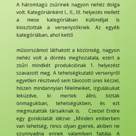
A háromtagú zsűrinek nagyon nehéz dolga
volt. Kategóriánként I., II., III. helyezés mellett
a mese kategóriában különdíjat is
kiosztottak a versenyzőknek. Az egyéb
kategóriában, ahol kettő
műsorszámot láthatott a közönség, nagyon
nehéz volt a döntés meghozatala, ezért a
zsűri mindkét produkciónak 1. helyezést
szavazott meg. A tehetségkutató versenyről
egyetlen résztvevő sem távozott üres kézzel,
hiszen mindannyian félelmeiket, izgulásukat
leküzdve, ki mertek állni, bíztak
önmagukban, tehetségükben, és ezt
megmutatták társaiknak is. Czeizel Endre
egy gondolatát idézve: „Minden emberben
van tehetség, nincs olyan gyerek, akiben ne
szunnyadna ennek valamilyen fajtája. A