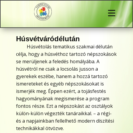
Húsvétváródélután
Húsvétolás tematikus szakmai délután
célja, hogy a húsvéthoz tartozó népszokások
se merüljenek a feledés homályába. A
húsvétról ne csak a locsolás jusson a
gyerekek eszébe, hanem a hozzá tartozó
ismereteket és egyéb népszokásokat is
ismerjék meg. Éppen ezért, a tojásfestés
hagyományának megismerése a program
fontos része. Ezt a népszokást az osztályok
külön-külön végezték tanáraikkal. – a régi-
és a napjainkban fellelhető modern díszítési
technikákkal ötvözve.