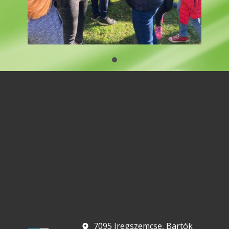
​ 7095 Iregszemcse, Bartók