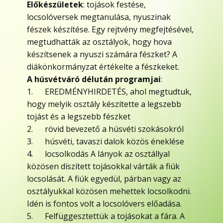
Előkészületek
: tojások festése,
locsolóversek megtanulása, nyuszinak
fészek készítése. Egy rejtvény megfejtésével,
megtudhatták az osztályok, hogy hova
készítsenek a nyuszi számára fészket? A
diákönkormányzat értékelte a fészkeket.
A húsvétváró délután programjai
:
1. EREDMÉNYHIRDETÉS, ahol megtudtuk,
hogy melyik osztály készítette a legszebb
tojást és a legszebb fészket
2. rövid bevezető a húsvéti szokásokról
3. húsvéti, tavaszi dalok közös éneklése
4. locsolkodás A lányok az osztállyal
közösen díszített tojásokkal várták a fiúk
locsolását. A fiúk egyedül, párban vagy az
osztályukkal közösen mehettek locsolkodni.
Idén is fontos volt a locsolóvers előadása.
5. Felfüggesztettük a tojásokat a fára. A