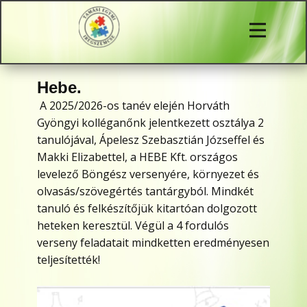
Hebe.
A 2025/2026-os tanév elején Horváth
Gyöngyi kolléganőnk jelentkezett osztálya 2
tanulójával, Ápelesz Szebasztián Józseffel és
Makki Elizabettel, a HEBE Kft. országos
levelező Böngész versenyére, környezet és
olvasás/szövegértés tantárgyból. Mindkét
tanuló és felkészítőjük kitartóan dolgozott
heteken keresztül. Végül a 4 fordulós
verseny feladatait mindketten eredményesen
teljesítették!
Gratulálunk sikeres munkájukhoz!