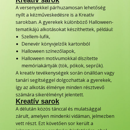
A versenyekkel párhuzamosan lehetőség
nyílt a kézműveskedésre is a Kreatív
sarokban. A gyerekek különböző Halloween-
tematikájú alkotásokat készíthettek, például:
Szellem-lufik,
Denevér könyvjelzők kartonból
Halloween színezőlapok,
Halloween motívumokkal díszítette
memóriakártyák (tök, pókok, seprűk).
A kreatív tevékenységek során önállóan vagy
tanári segítséggel dolgozhattak a gyerekek,
így az alkotás élménye minden résztvevő
számára sikerélményt jelentett.
Kreatív sarok
A délután közös tánccal és mulatsággal
zárult, amelyen mindenki vidáman, jelmezben
vett részt. Ezt követően sor került a