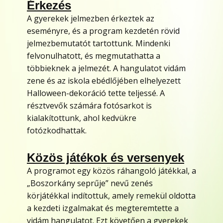
Érkezés
A gyerekek jelmezben érkeztek az
eseményre, és a program kezdetén rövid
jelmezbemutatót tartottunk. Mindenki
felvonulhatott, és megmutathatta a
többieknek a jelmezét. A hangulatot vidám
zene és az iskola ebédlőjében elhelyezett
Halloween-dekoráció tette teljessé. A
résztvevők számára fotósarkot is
kialakítottunk, ahol kedvükre
fotózkodhattak.
Közös játékok és versenyek
A programot egy közös ráhangoló játékkal, a
„Boszorkány seprűje” nevű zenés
körjátékkal indítottuk, amely remekül oldotta
a kezdeti izgalmakat és megteremtette a
vidám hangulatot. Ezt követően a gyerekek