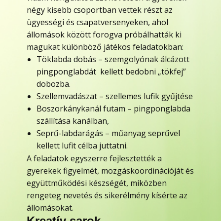
négy kisebb csoportban vettek részt az
ügyességi és csapatversenyeken, ahol
állomások között forogva próbálhatták ki
magukat különböző játékos feladatokban:
Töklabda dobás – szemgolyónak álcázott
pingponglabdát kellett bedobni „tökfej”
dobozba.
Szellemvadászat – szellemes lufik gyűjtése
Boszorkánykanál futam – pingponglabda
szállítása kanálban,
Seprű-labdarágás – műanyag seprűvel
kellett lufit célba juttatni.
A feladatok egyszerre fejlesztették a
gyerekek figyelmét, mozgáskoordinációját és
együttműködési készségét, miközben
rengeteg nevetés és sikerélmény kísérte az
állomásokat.
Kreatív sarok