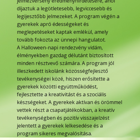
jelmezverseny eredményhirdetésére, ahol
díjaztuk a legötletesebb, legviccesebb és
legijesztőbb jelmezeket. A program végén a
gyerekek apró édességeket és
meglepetéseket kaptak emlékül, amely
tovább fokozta az ünnepi hangulatot.
A Halloween-napi rendezvény vidám,
élményekben gazdag délutánt biztosított
minden résztvevő számára. A program jól
illeszkedett iskolánk közösségfejlesztő
tevékenységei közé, hiszen erősítette a
gyerekek közötti együttműködést,
fejlesztette a kreativitást és a szociális
készségeket. A gyerekek aktívan és örömmel
vettek részt a csapatjátékokban, a kreatív
tevékenységben és pozitív visszajelzést
jelentett a gyerekek lelkesedése és a
program sikeres megvalósítása.