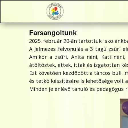
Farsangoltunk
2025. február 20-án tartottuk iskolánkb
A jelmezes felvonulás a 3 tagú zsűri 
Amikor a zsűri, Anita néni, Kati néni
átöltöztek, ettek, ittak és izgatottan k
Ezt követően kezdődött a táncos buli, m
és tetkó készítésére is lehetősége volt 
Minden jelenlévő tanuló és pedagógus 