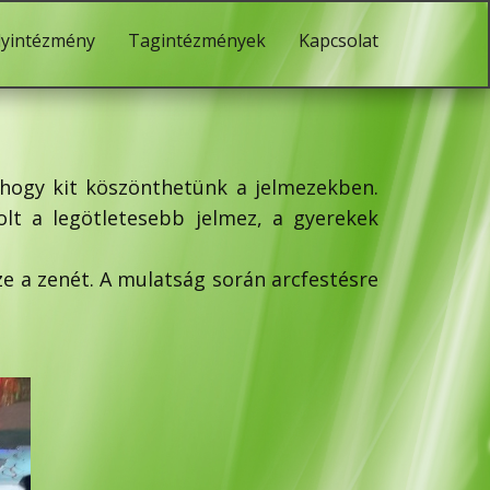
lyintézmény
Tagintézmények
Kapcsolat
 hogy kit köszönthetünk a jelmezekben.
olt a legötletesebb jelmez, a gyerekek
ze a zenét. A mulatság során arcfestésre