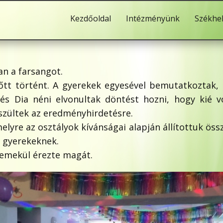
Kezdőoldal
Intézményünk
Székhe
an a farsangot.
előtt történt. A gyerekek egyesével bemutatkoztak,
, és Dia néni elvonultak döntést hozni, hogy kié v
észültek az eredményhirdetésre.
elyre az osztályok kívánságai alapján állítottuk öss
a gyerekeknek.
remekül érezte magát.