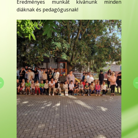
Eredményes munkát kívánunk minden
diáknak és pedagógusnak!