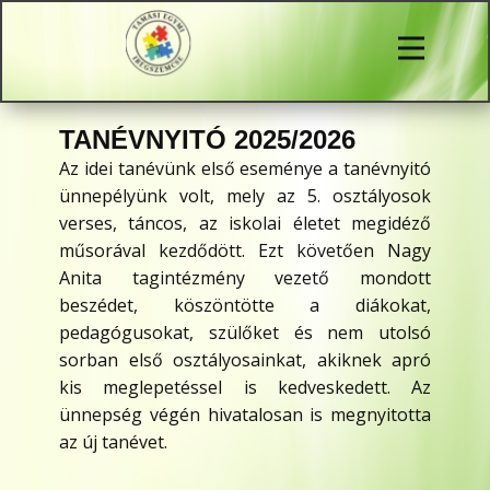
TANÉVNYITÓ 2025/2026
Az idei tanévünk első eseménye a tanévnyitó
ünnepélyünk volt, mely az 5. osztályosok
verses, táncos, az iskolai életet megidéző
műsorával kezdődött. Ezt követően Nagy
Anita tagintézmény vezető mondott
beszédet, köszöntötte a diákokat,
pedagógusokat, szülőket és nem utolsó
sorban első osztályosainkat, akiknek apró
kis meglepetéssel is kedveskedett. Az
ünnepség végén hivatalosan is megnyitotta
az új tanévet.