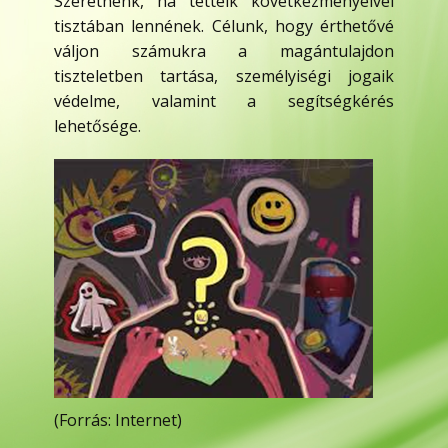
Szeretnénk, ha tetteik következményeivel
tisztában lennének. Célunk, hogy érthetővé
váljon számukra a magántulajdon
tiszteletben tartása, személyiségi jogaik
védelme, valamint a segítségkérés
lehetősége.
(Forrás: Internet)