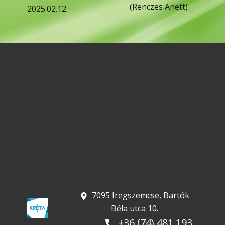
(Renczes Anett)
2025.02.12.
​ 7095 Iregszemcse, Bartók
Béla utca 10.
+36 (74) 481 193