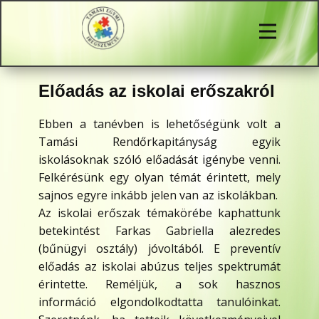
Előadás az iskolai erőszakról
Ebben a tanévben is lehetőségünk volt a
Tamási Rendőrkapitányság egyik
iskolásoknak szóló előadását igénybe venni.
Felkérésünk egy olyan témát érintett, mely
sajnos egyre inkább jelen van az iskolákban.
Az iskolai erőszak témakörébe kaphattunk
betekintést Farkas Gabriella alezredes
(bűnügyi osztály) jóvoltából. E preventív
előadás az iskolai abúzus teljes spektrumát
érintette. Reméljük, a sok hasznos
információ elgondolkodtatta tanulóinkat.