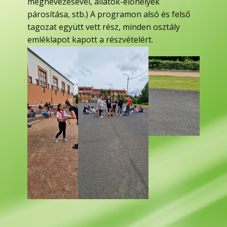
megnevezésével, állatok-élőhelyek
párosítása, stb.) A programon alsó és felső
tagozat együtt vett rész, minden osztály
emléklapot kapott a részvételért.