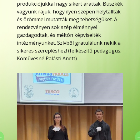
produkciójukkal nagy sikert arattak. Büszkék
vagyunk rájuk, hogy ilyen szépen helytálltak
és örömmel mutatták meg tehetségüket. A
rendezvényen sok szép élménnyel
gazdagodtak, és méltón képviselték
intézményünket. Szívből gratulálunk nekik a
sikeres szerepléshez! (felkészítő pedagógus:
Kömüvesné Palásti Anett)