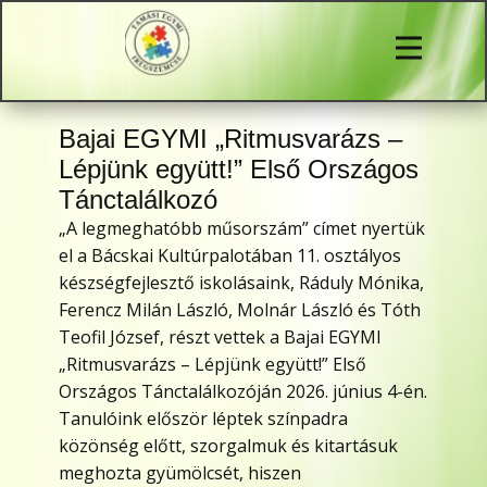
Bajai EGYMI „Ritmusvarázs –
Lépjünk együtt!” Első Országos
Tánctalálkozó
„A legmeghatóbb műsorszám” címet nyertük
el a Bácskai Kultúrpalotában 11. osztályos
készségfejlesztő iskolásaink, Ráduly Mónika,
Ferencz Milán László, Molnár László és Tóth
Teofil József, részt vettek a Bajai EGYMI
„Ritmusvarázs – Lépjünk együtt!” Első
Országos Tánctalálkozóján 2026. június 4-én.
Tanulóink először léptek színpadra
közönség előtt, szorgalmuk és kitartásuk
meghozta gyümölcsét, hiszen